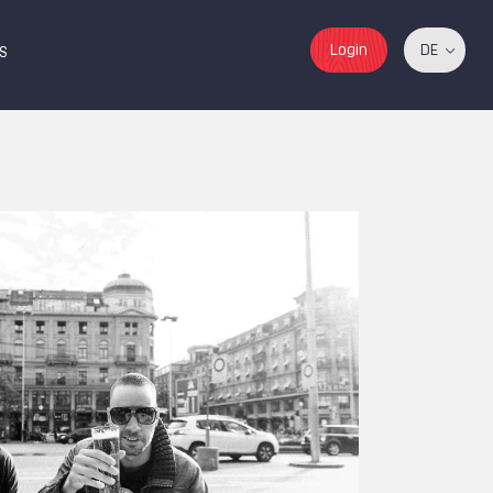
Login
DE
S