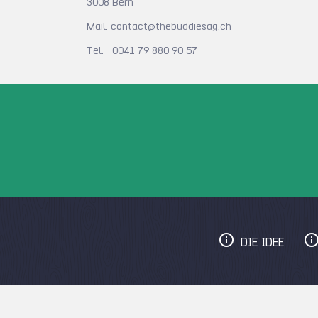
3008 Bern
Mail:
contact@thebuddiesag.ch
Tel: 0041 79 880 90 57
DIE IDEE